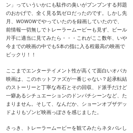
ン」っていういかにも駄作の臭いがプンプンする邦題
のおかげで、全く見る気ゼロだったのです。しかし先
月、WOWOWでやっていたのを録画していたので、
前情報一切無しでトレーラームービーも見ず、ビール
片手に適当に見てみたら・・・これがここ数年、いや
今までの映画の中でも5本の指に入る程最高の映画で
ビックリ！！
ここまでエンターテイメント性が高くて面白いオバカ
映画は、このホットファズが一番じゃない？起承転結
のストーリーと丁寧な布石とその回収、ド派手だけど
一癖あるシチュエーションのドンパチシーンなど、た
まりません。そして、なんだか、ショーンオブザデッ
ドよりもゾンビ映画っぽさを感じました。
さっき、トレーラームービーを観てみたらネタバレし