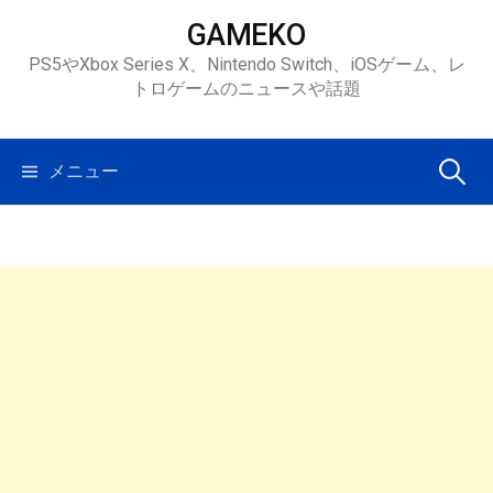
コ
GAMEKO
ン
PS5やXbox Series X、Nintendo Switch、iOSゲーム、レ
テ
トロゲームのニュースや話題
ン
ツ
へ
検
メニュー
ス
キ
索:
ッ
プ