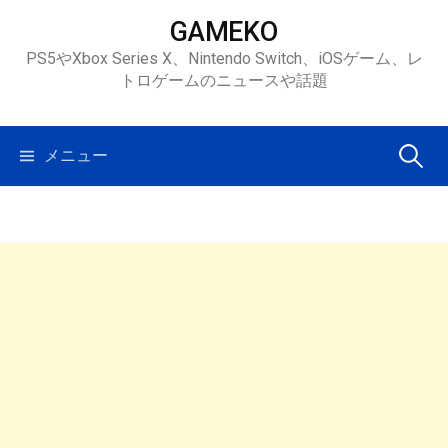
コ
GAMEKO
ン
PS5やXbox Series X、Nintendo Switch、iOSゲーム、レ
テ
トロゲームのニュースや話題
ン
ツ
へ
検
メニュー
ス
キ
索:
ッ
プ