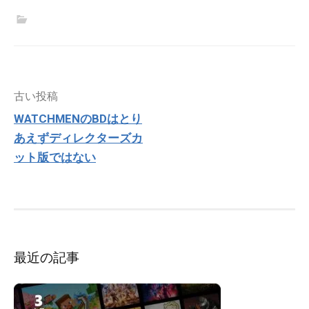
投
古い投稿
稿
WATCHMENのBDはとり
ナ
あえずディレクターズカ
ビ
ゲ
ット版ではない
ー
シ
ョ
ン
最近の記事