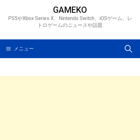
コ
GAMEKO
ン
PS5やXbox Series X、Nintendo Switch、iOSゲーム、レ
テ
トロゲームのニュースや話題
ン
ツ
へ
検
メニュー
ス
キ
索:
ッ
プ