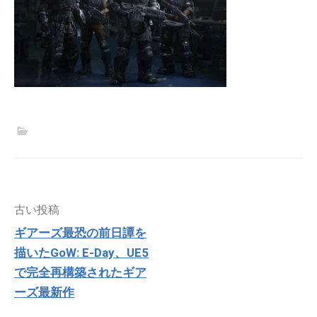
投
古い投稿
稿
ギアーズ最恐の前日譚を
ナ
描いたGoW: E-Day、UE5
ビ
ゲ
で完全再構築されたギア
ー
ーズ最新作
シ
ョ