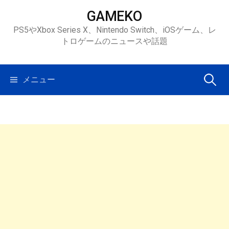
コ
GAMEKO
ン
PS5やXbox Series X、Nintendo Switch、iOSゲーム、レ
テ
トロゲームのニュースや話題
ン
ツ
へ
検
メニュー
ス
キ
索:
ッ
プ