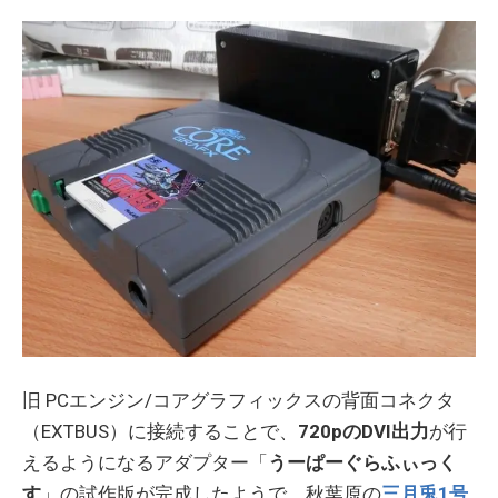
旧 PCエンジン/コアグラフィックスの背面コネクタ
（EXTBUS）に接続することで、
720pのDVI出力
が行
えるようになるアダプター「
うーぱーぐらふぃっく
す
」の試作版が完成したようで、秋葉原の
三月兎1号