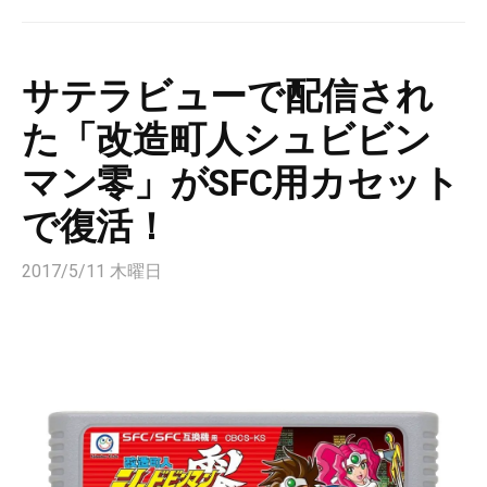
サテラビューで配信され
た「改造町人シュビビン
マン零」がSFC用カセット
で復活！
2017/5/11 木曜日