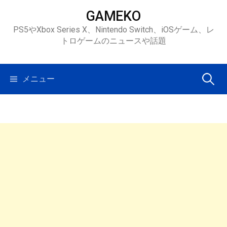
コ
GAMEKO
ン
PS5やXbox Series X、Nintendo Switch、iOSゲーム、レ
テ
トロゲームのニュースや話題
ン
ツ
へ
検
メニュー
ス
キ
索:
ッ
プ