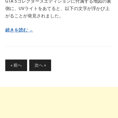
GTA 5コレクターズエディションに付属する地図の裏
側に、UVライトをあてると、以下の文字が浮かび上
がることが発見されました。
続きを読む →
投
« 前へ
次へ »
稿
の
ペ
ー
ジ
送
り