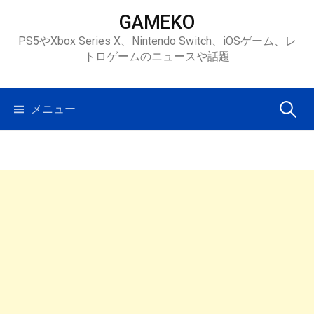
コ
GAMEKO
ン
PS5やXbox Series X、Nintendo Switch、iOSゲーム、レ
テ
トロゲームのニュースや話題
ン
ツ
へ
検
メニュー
ス
キ
索:
ッ
プ