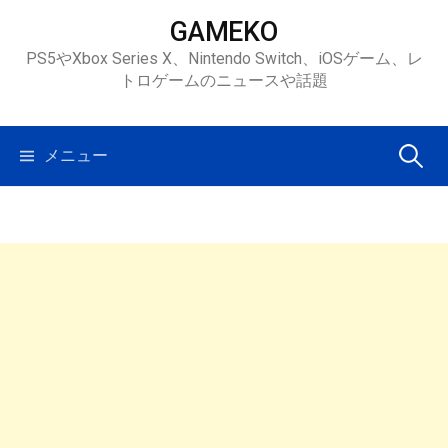
コ
GAMEKO
ン
PS5やXbox Series X、Nintendo Switch、iOSゲーム、レ
テ
トロゲームのニュースや話題
ン
ツ
へ
検
メニュー
ス
キ
索:
ッ
プ