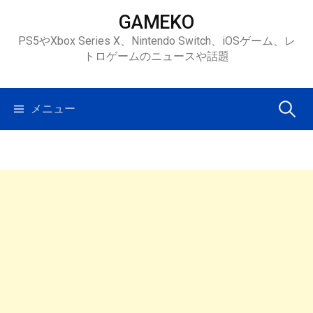
コ
GAMEKO
ン
PS5やXbox Series X、Nintendo Switch、iOSゲーム、レ
テ
トロゲームのニュースや話題
ン
ツ
へ
検
メニュー
ス
キ
索:
ッ
プ