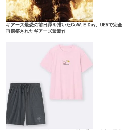
ギアーズ最恐の前日譚を描いたGoW: E-Day、UE5で完全
再構築されたギアーズ最新作