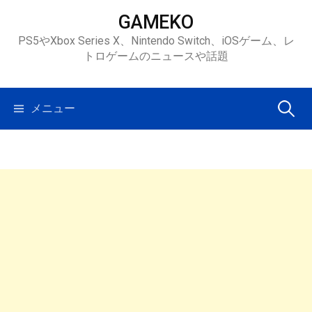
コ
GAMEKO
ン
PS5やXbox Series X、Nintendo Switch、iOSゲーム、レ
テ
トロゲームのニュースや話題
ン
ツ
へ
検
メニュー
ス
キ
索:
ッ
プ