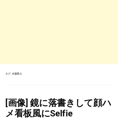
タグ:
水森亜土
[画像] 鏡に落書きして顔ハ
メ看板風にSelfie