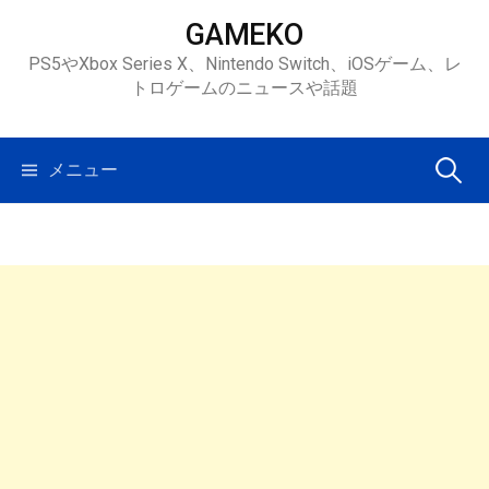
コ
GAMEKO
ン
PS5やXbox Series X、Nintendo Switch、iOSゲーム、レ
テ
トロゲームのニュースや話題
ン
ツ
へ
検
メニュー
ス
キ
索:
ッ
プ