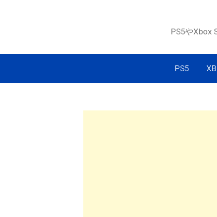
コ
ン
PS5やXbox
テ
ン
ツ
PS5
XB
へ
ス
キ
ッ
プ