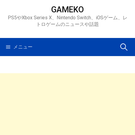
コ
GAMEKO
ン
PS5やXbox Series X、Nintendo Switch、iOSゲーム、レ
テ
トロゲームのニュースや話題
ン
ツ
へ
検
メニュー
ス
キ
索:
ッ
プ