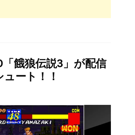
EO「餓狼伝説3」が配信
シュート！！