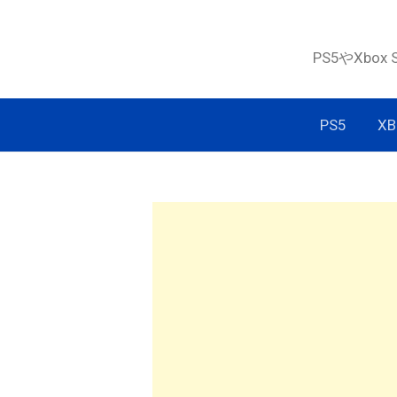
コ
ン
PS5やXbox
テ
ン
ツ
PS5
XB
へ
ス
キ
ッ
プ