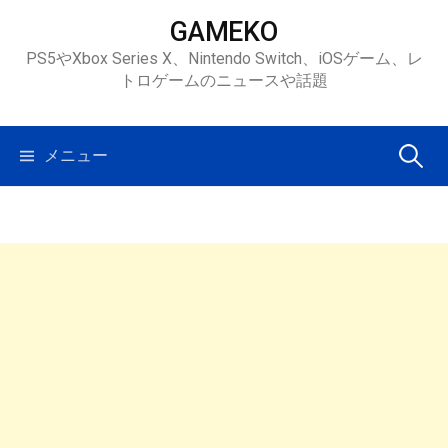
コ
GAMEKO
ン
PS5やXbox Series X、Nintendo Switch、iOSゲーム、レ
テ
トロゲームのニュースや話題
ン
ツ
へ
検
メニュー
ス
キ
索:
ッ
プ