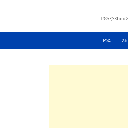
コ
ン
PS5やXbox
テ
ン
ツ
PS5
XB
へ
ス
キ
ッ
プ