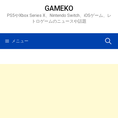
コ
GAMEKO
ン
PS5やXbox Series X、Nintendo Switch、iOSゲーム、レ
テ
トロゲームのニュースや話題
ン
ツ
へ
検
メニュー
ス
キ
索:
ッ
プ