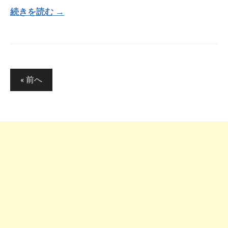
続きを読む →
投
« 前へ
稿
の
ペ
ー
ジ
送
り