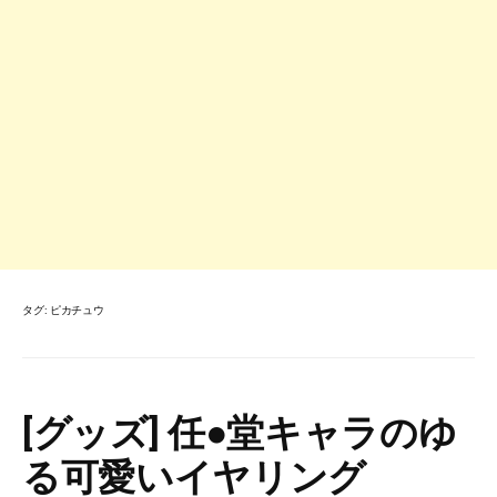
タグ:
ピカチュウ
[グッズ] 任●堂キャラのゆ
る可愛いイヤリング