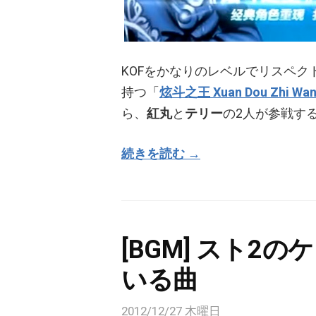
KOFをかなりのレベルでリスペク
持つ「
炫斗之王 Xuan Dou Zhi Wa
ら、
紅丸
と
テリー
の2人が参戦す
続きを読む →
[BGM] スト2
いる曲
2012/12/27 木曜日