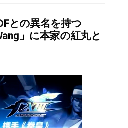
KOFとの異名を持つ
hi Wang」に本家の紅丸と