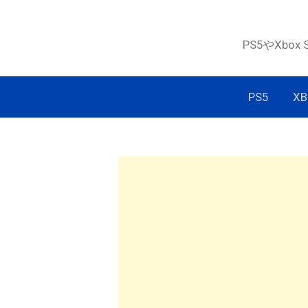
コ
ン
PS5やXbox
テ
ン
ツ
PS5
XB
へ
ス
キ
ッ
プ