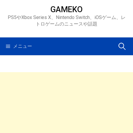
コ
GAMEKO
ン
PS5やXbox Series X、Nintendo Switch、iOSゲーム、レ
テ
トロゲームのニュースや話題
ン
ツ
へ
検
メニュー
ス
キ
索:
ッ
プ