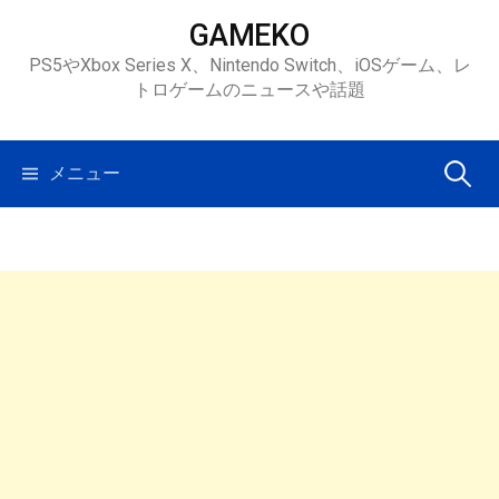
コ
GAMEKO
ン
PS5やXbox Series X、Nintendo Switch、iOSゲーム、レ
テ
トロゲームのニュースや話題
ン
ツ
へ
検
メニュー
ス
キ
索:
ッ
プ