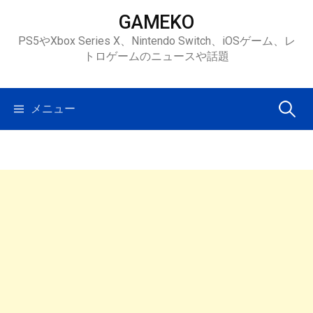
コ
GAMEKO
ン
PS5やXbox Series X、Nintendo Switch、iOSゲーム、レ
テ
トロゲームのニュースや話題
ン
ツ
へ
検
メニュー
ス
キ
索:
ッ
プ