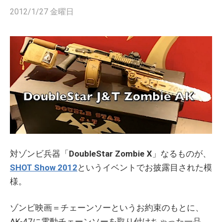
2012/1/27 金曜日
対ゾンビ兵器「
DoubleStar Zombie X
」なるものが、
SHOT Show 2012
というイベントでお披露目された模
様。
ゾンビ映画＝チェーンソーというお約束のもとに、
AK-47に電動チェーンソーを取り付けちゃった一品。