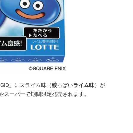
AGIQ」にスライム味（
酸
っぱい
ライム
味）が
ニやスーパーで期間限定発売されます。