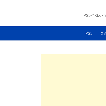
コ
ン
PS5やXbox
テ
ン
ツ
PS5
XB
へ
ス
キ
ッ
プ