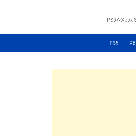
コ
ン
PS5やXbox
テ
ン
ツ
PS5
XB
へ
ス
キ
ッ
プ