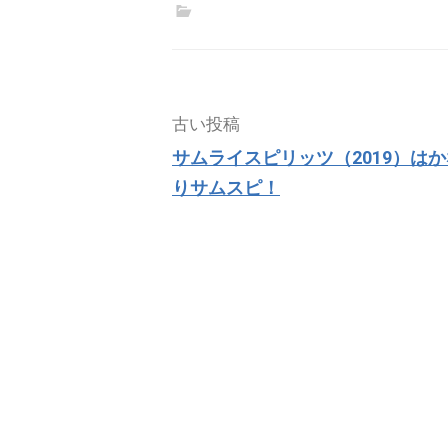
投
古い投稿
稿
サムライスピリッツ（2019）はか
ナ
りサムスピ！
ビ
ゲ
ー
シ
ョ
ン