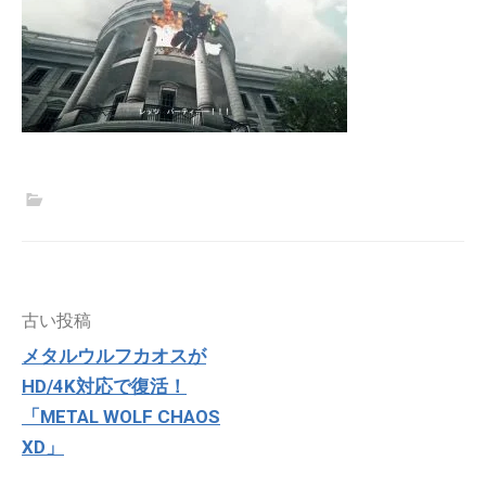
投
古い投稿
稿
メタルウルフカオスが
ナ
HD/4K対応で復活！
ビ
ゲ
「METAL WOLF CHAOS
ー
XD」
シ
ョ