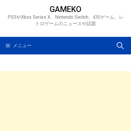
コ
GAMEKO
ン
PS5やXbox Series X、Nintendo Switch、iOSゲーム、レ
テ
トロゲームのニュースや話題
ン
ツ
へ
検
メニュー
ス
キ
索:
ッ
プ