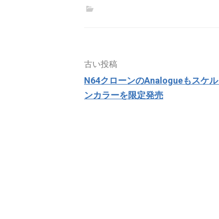
投
古い投稿
稿
N64クローンのAnalogueもスケ
ナ
ンカラーを限定発売
ビ
ゲ
ー
シ
ョ
ン