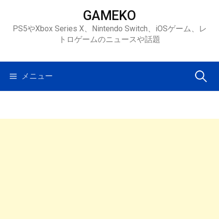
コ
GAMEKO
ン
PS5やXbox Series X、Nintendo Switch、iOSゲーム、レ
テ
トロゲームのニュースや話題
ン
ツ
へ
検
メニュー
ス
キ
索:
ッ
プ