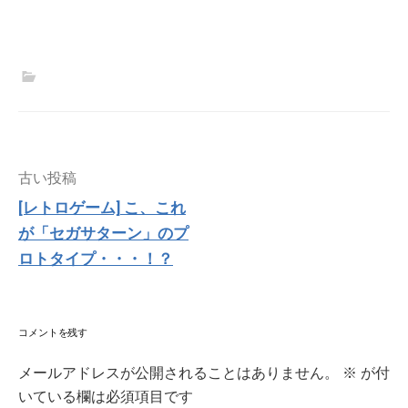
投
古い投稿
稿
[レトロゲーム] こ、これ
ナ
が「セガサターン」のプ
ビ
ゲ
ロトタイプ・・・！？
ー
シ
ョ
ン
コメントを残す
メールアドレスが公開されることはありません。
※
が付
いている欄は必須項目です