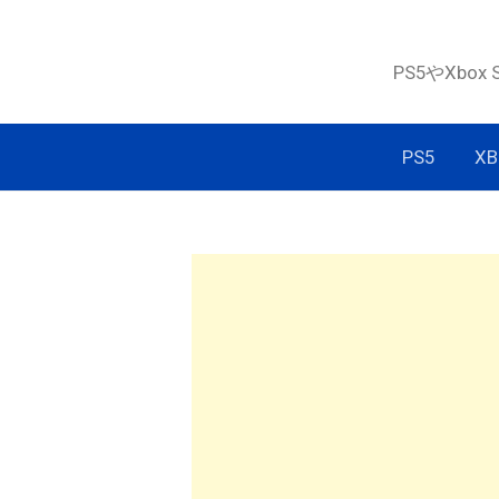
コ
ン
PS5やXbox
テ
ン
ツ
PS5
XB
へ
ス
キ
ッ
プ