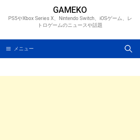
コ
GAMEKO
ン
PS5やXbox Series X、Nintendo Switch、iOSゲーム、レ
テ
トロゲームのニュースや話題
ン
ツ
へ
検
メニュー
ス
キ
索:
ッ
プ