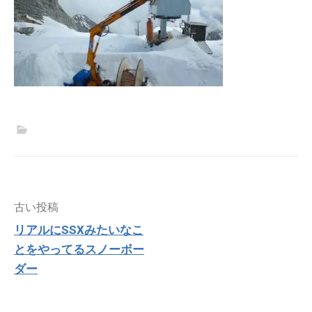
投
古い投稿
稿
リアルにSSXみたいなこ
ナ
とをやってるスノーボー
ビ
ゲ
ダー
ー
シ