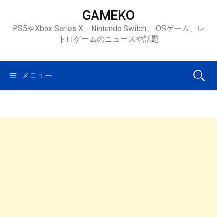
コ
GAMEKO
ン
PS5やXbox Series X、Nintendo Switch、iOSゲーム、レ
テ
トロゲームのニュースや話題
ン
ツ
へ
検
メニュー
ス
キ
索:
ッ
プ