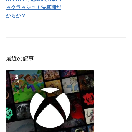
ナ
ックラッシュ！決算期だ
ビ
ゲ
からか？
ー
シ
ョ
ン
最近の記事