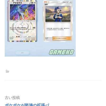
投
古い投稿
稿
ポケポケが怒涛の拡張パ