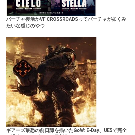
バーチャ復活かVF CROSSROADSってバーチャが如くみ
たいな感じのやつ
ギアーズ最恐の前日譚を描いたGoW: E-Day、UE5で完全