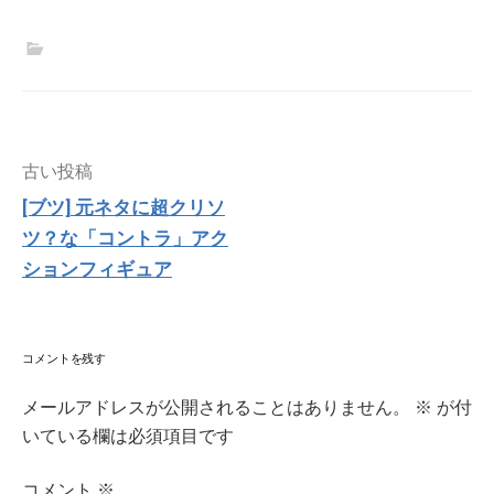
投
古い投稿
稿
[ブツ] 元ネタに超クリソ
ナ
ツ？な「コントラ」アク
ビ
ゲ
ションフィギュア
ー
シ
ョ
ン
コメントを残す
メールアドレスが公開されることはありません。
※
が付
いている欄は必須項目です
コメント
※