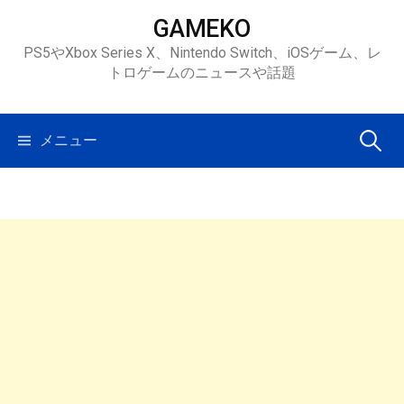
コ
GAMEKO
ン
PS5やXbox Series X、Nintendo Switch、iOSゲーム、レ
テ
トロゲームのニュースや話題
ン
ツ
へ
検
メニュー
ス
キ
索:
ッ
プ