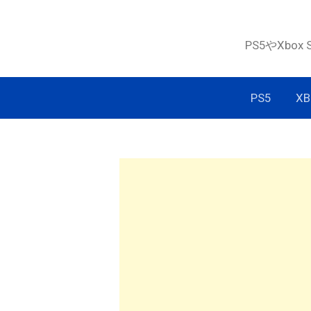
コ
ン
PS5やXbox
テ
ン
ツ
PS5
XB
へ
ス
キ
ッ
プ