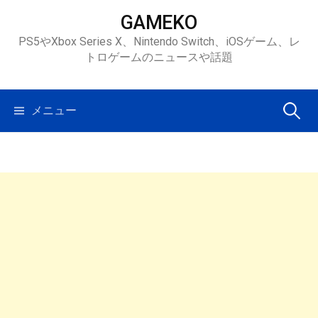
コ
GAMEKO
ン
PS5やXbox Series X、Nintendo Switch、iOSゲーム、レ
テ
トロゲームのニュースや話題
ン
ツ
へ
検
メニュー
ス
キ
索:
ッ
プ