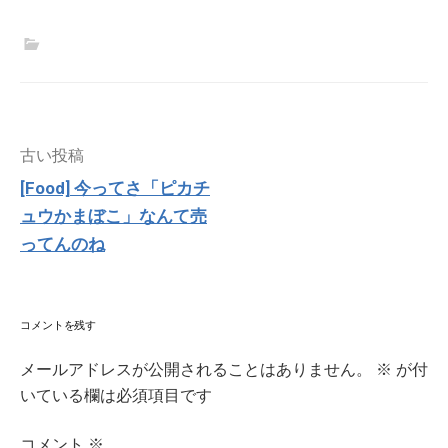
投
古い投稿
稿
[Food] 今ってさ「ピカチ
ナ
ュウかまぼこ」なんて売
ビ
ゲ
ってんのね
ー
シ
ョ
ン
コメントを残す
メールアドレスが公開されることはありません。
※
が付
いている欄は必須項目です
コメント
※