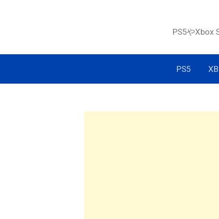
コ
ン
PS5やXbox
テ
ン
ツ
PS5
XB
へ
ス
キ
ッ
プ