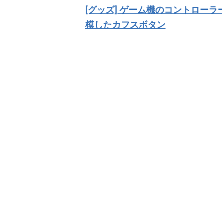
稿
[グッズ] ゲーム機のコントローラ
ナ
模したカフスボタン
ビ
ゲ
ー
シ
ョ
ン