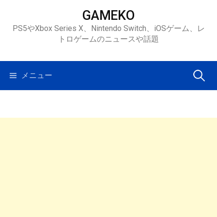
コ
GAMEKO
ン
PS5やXbox Series X、Nintendo Switch、iOSゲーム、レ
テ
トロゲームのニュースや話題
ン
ツ
へ
検
メニュー
ス
キ
索:
ッ
プ