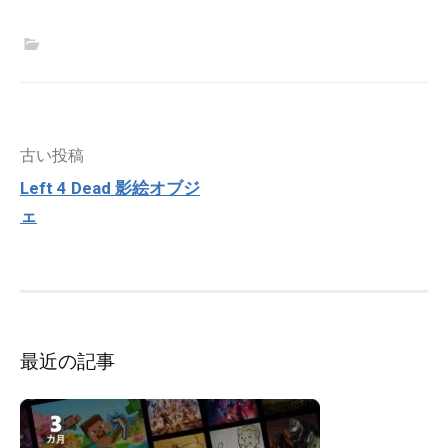
投
古い投稿
稿
Left 4 Dead 影絵オブジ
ナ
ェ
ビ
ゲ
ー
シ
ョ
ン
最近の記事