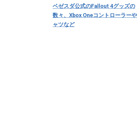
稿
ベゼスダ公式のFallout 4グッズの
ナ
数々、Xbox Oneコントローラー
ビ
ャツなど
ゲ
ー
シ
ョ
ン