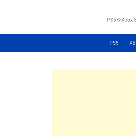
コ
ン
PS5やXbox
テ
ン
ツ
PS5
XB
へ
ス
キ
ッ
プ