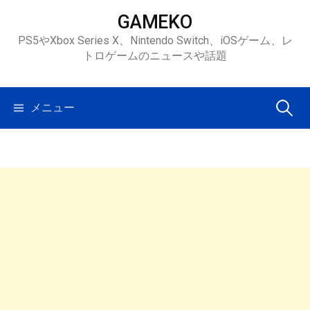
コ
GAMEKO
ン
PS5やXbox Series X、Nintendo Switch、iOSゲーム、レ
テ
トロゲームのニュースや話題
ン
ツ
へ
検
メニュー
ス
キ
索:
ッ
プ