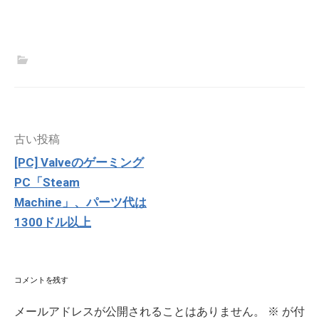
投
古い投稿
稿
[PC] Valveのゲーミング
ナ
PC「Steam
ビ
ゲ
Machine」、パーツ代は
ー
1300ドル以上
シ
ョ
ン
コメントを残す
メールアドレスが公開されることはありません。
※
が付