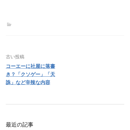
投
古い投稿
稿
コーエーに社屋に落書
ナ
き？「クソゲー」「天
ビ
ゲ
誅」など辛辣な内容
ー
シ
ョ
ン
最近の記事