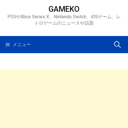
コ
GAMEKO
ン
PS5やXbox Series X、Nintendo Switch、iOSゲーム、レ
テ
トロゲームのニュースや話題
ン
ツ
へ
検
メニュー
ス
キ
索:
ッ
プ