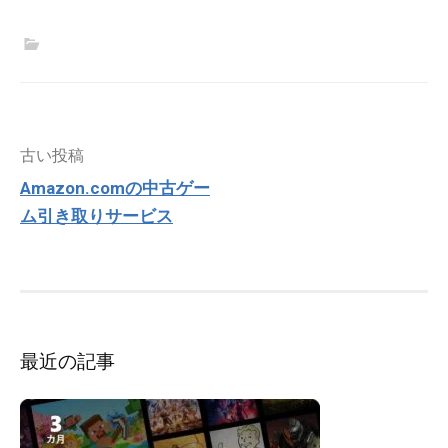
投
古い投稿
稿
Amazon.comの中古ゲー
ナ
ム引き取りサービス
ビ
ゲ
ー
シ
ョ
ン
最近の記事