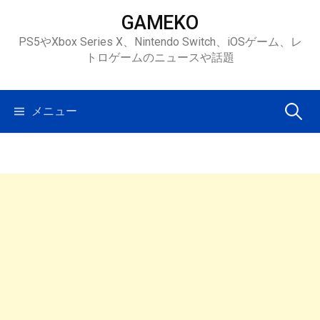
コ
GAMEKO
ン
PS5やXbox Series X、Nintendo Switch、iOSゲーム、レ
テ
トロゲームのニュースや話題
ン
ツ
へ
検
メニュー
ス
キ
索:
ッ
プ