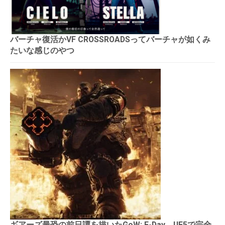
バーチャ復活かVF CROSSROADSってバーチャが如くみ
たいな感じのやつ
ギアーズ最恐の前日譚を描いたGoW: E-Day、UE5で完全