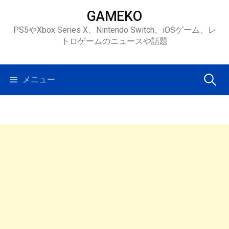
コ
GAMEKO
ン
PS5やXbox Series X、Nintendo Switch、iOSゲーム、レ
テ
トロゲームのニュースや話題
ン
ツ
へ
検
メニュー
ス
キ
索:
ッ
プ