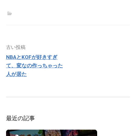
投
古い投稿
稿
NBAとKOFが好きすぎ
ナ
て、変なの作っちゃった
ビ
ゲ
人が居た
ー
シ
ョ
ン
最近の記事