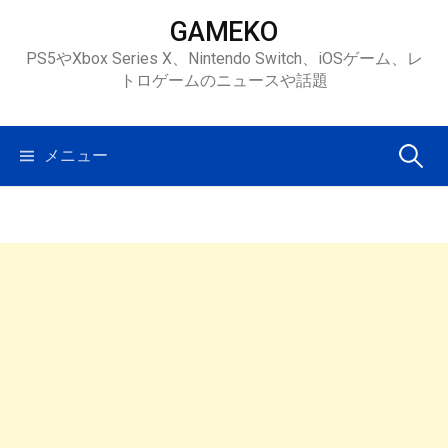
コ
GAMEKO
ン
PS5やXbox Series X、Nintendo Switch、iOSゲーム、レ
テ
トロゲームのニュースや話題
ン
ツ
へ
検
メニュー
ス
キ
索:
ッ
プ