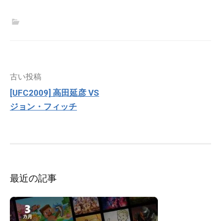
投
古い投稿
稿
[UFC2009] 高田延彦 VS
ナ
ジョン・フィッチ
ビ
ゲ
ー
シ
ョ
ン
最近の記事