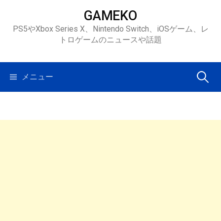
コ
GAMEKO
ン
PS5やXbox Series X、Nintendo Switch、iOSゲーム、レ
テ
トロゲームのニュースや話題
ン
ツ
へ
検
メニュー
ス
キ
索:
ッ
プ