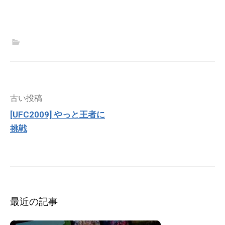
投
古い投稿
稿
[UFC2009] やっと王者に
ナ
挑戦
ビ
ゲ
ー
シ
ョ
ン
最近の記事