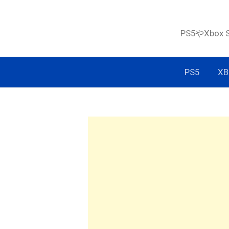
コ
ン
PS5やXbox
テ
ン
ツ
PS5
XB
へ
ス
キ
ッ
プ