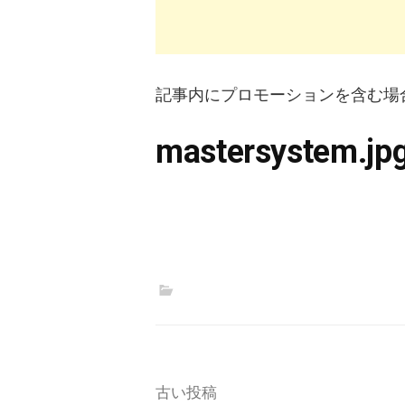
記事内にプロモーションを含む場
mastersystem.jp
投
古い投稿