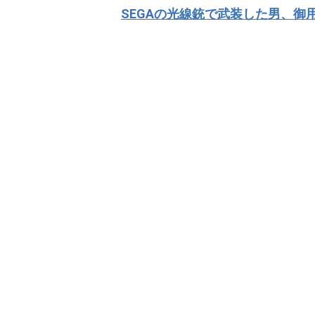
稿
SEGAの光線銃で武装した男、御
ナ
ビ
ゲ
ー
シ
ョ
ン