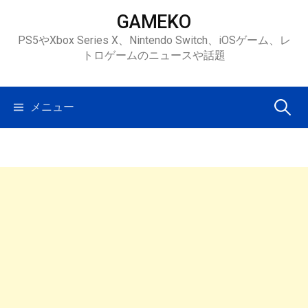
コ
GAMEKO
ン
PS5やXbox Series X、Nintendo Switch、iOSゲーム、レ
テ
トロゲームのニュースや話題
ン
ツ
へ
検
メニュー
ス
キ
索:
ッ
プ