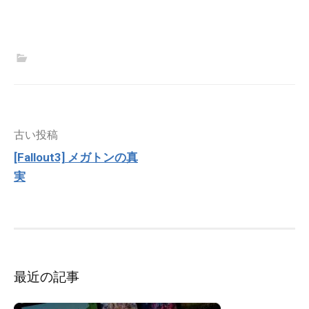
投
古い投稿
稿
[Fallout3] メガトンの真
ナ
実
ビ
ゲ
ー
シ
ョ
ン
最近の記事