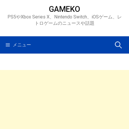
コ
GAMEKO
ン
PS5やXbox Series X、Nintendo Switch、iOSゲーム、レ
テ
トロゲームのニュースや話題
ン
ツ
へ
検
メニュー
ス
キ
索:
ッ
プ