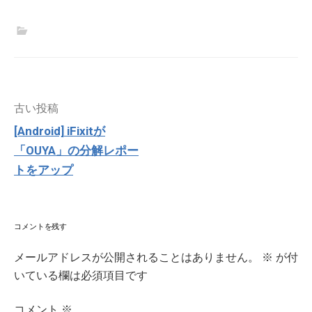
投
古い投稿
稿
[Android] iFixitが
ナ
「OUYA」の分解レポー
ビ
ゲ
トをアップ
ー
シ
ョ
ン
コメントを残す
メールアドレスが公開されることはありません。
※
が付
いている欄は必須項目です
コメント
※