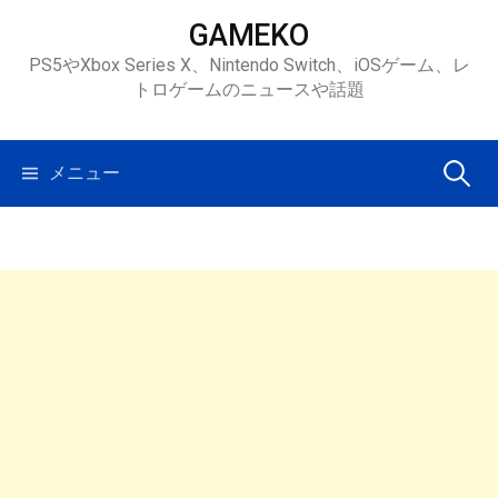
コ
GAMEKO
ン
PS5やXbox Series X、Nintendo Switch、iOSゲーム、レ
テ
トロゲームのニュースや話題
ン
ツ
へ
検
メニュー
ス
キ
索:
ッ
プ